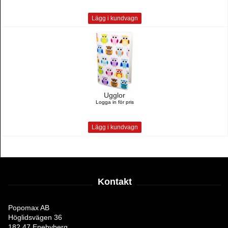
Lägg i kundvagn
Ugglor
Logga in för pris
Lägg i kundvagn
Kontakt
Popomax AB
Höglidsvägen 36
182 47 Enebyberg