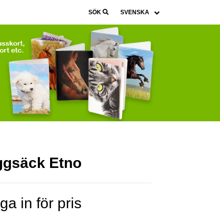
SÖK
gsäck Etno
a in för pris