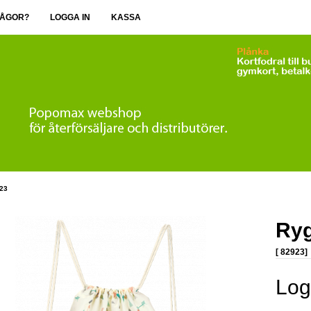
ÅGOR?
LOGGA IN
KASSA
23
Ryg
[ 82923]
Logg