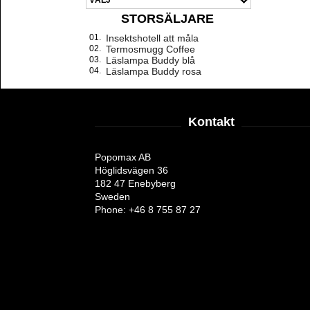
STORSÄLJARE
01.
Insektshotell att måla
02.
Termosmugg Coffee
03.
Läslampa Buddy blå
04.
Läslampa Buddy rosa
Kontakt
Popomax AB
Höglidsvägen 36
182 47 Enebyberg
Sweden
Phone: +46 8 755 87 27