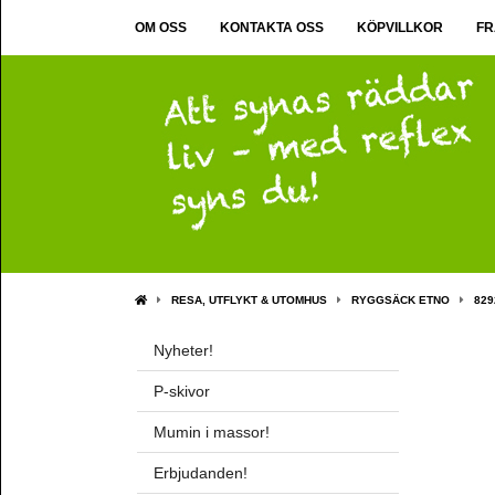
OM OSS
KONTAKTA OSS
KÖPVILLKOR
FR
RESA, UTFLYKT & UTOMHUS
RYGGSÄCK ETNO
829
Nyheter!
P-skivor
Mumin i massor!
Erbjudanden!