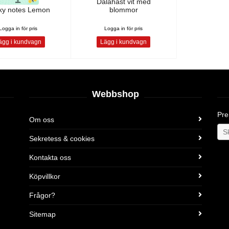
Dalahäst vit med
cky notes Lemon
blommor
Logga in för pris
Logga in för pris
gg i kundvagn
Lägg i kundvagn
Webbshop
Pre
Om oss
Sekretess & cookies
Kontakta oss
Köpvillkor
Frågor?
Sitemap