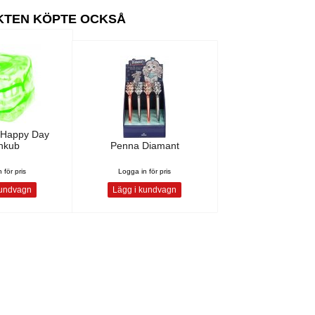
KTEN KÖPTE OCKSÅ
s Happy Day
nkub
Penna Diamant
 för pris
Logga in för pris
kundvagn
Lägg i kundvagn