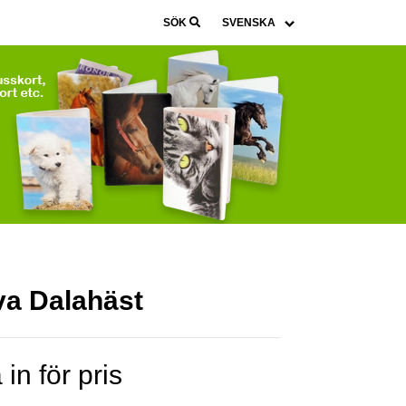
SÖK
va Dalahäst
in för pris