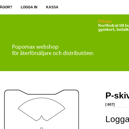
ÅGOR?
LOGGA IN
KASSA
P-ski
[ 607]
Logga 