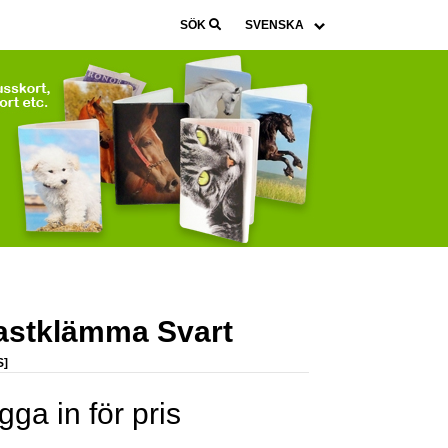
SÖK
astklämma Svart
S]
gga in för pris