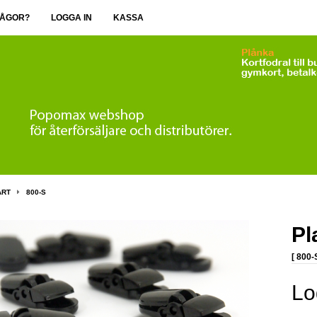
ÅGOR?
LOGGA IN
KASSA
ART
800-S
Pl
[ 800-
Lo