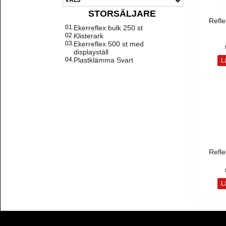
STORSÄLJARE
Refle
01.
Ekerreflex bulk 250 st
02.
Klisterark
03.
Ekerreflex 500 st med
displayställ
04.
Plastklämma Svart
Lä
Refl
Lä