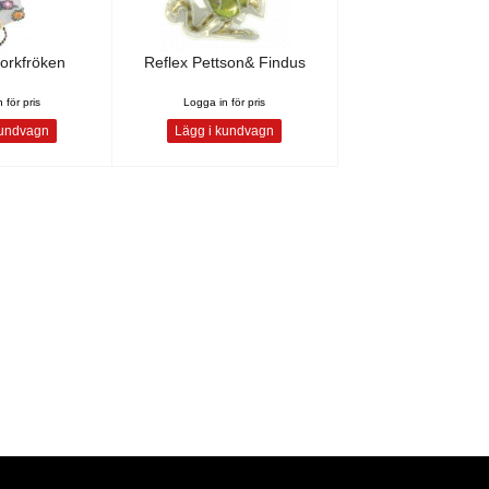
orkfröken
Reflex Pettson& Findus
 för pris
Logga in för pris
kundvagn
Lägg i kundvagn