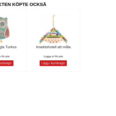
KTEN KÖPTE OCKSÅ
gla Turkos
Insektshotell att måla
 för pris
Logga in för pris
kundvagn
Lägg i kundvagn