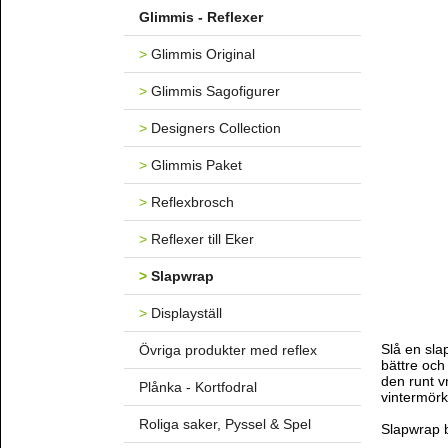
Glimmis - Reflexer
>
Glimmis Original
>
Glimmis Sagofigurer
>
Designers Collection
>
Glimmis Paket
>
Reflexbrosch
>
Reflexer till Eker
>
Slapwrap
>
Displayställ
Slå en slap
Övriga produkter med reflex
bättre och
den runt v
Plånka - Kortfodral
vintermörk
Roliga saker, Pyssel & Spel
Slapwrap b