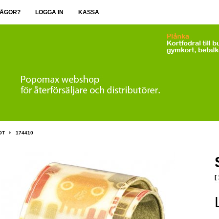
ÅGOR?
LOGGA IN
KASSA
OT
174410
[