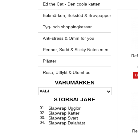
Ed the Cat - Den coola katten
Bokmärken, Bokstöd & Brevpapper
Tyg- och shoppingkassar
Anti-stress & Omm for you
Pennor, Sudd & Sticky Notes m.m
Ref
Plåster
Resa, Utflykt & Utomhus
Lä
VARUMÄRKEN
STORSÄLJARE
01.
Slapwrap Ugglor
02.
Slapwrap Katter
03.
Slapwrap Svart
04.
Slapwrap Dalahäst
Re