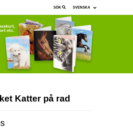
SÖK
et Katter på rad
is