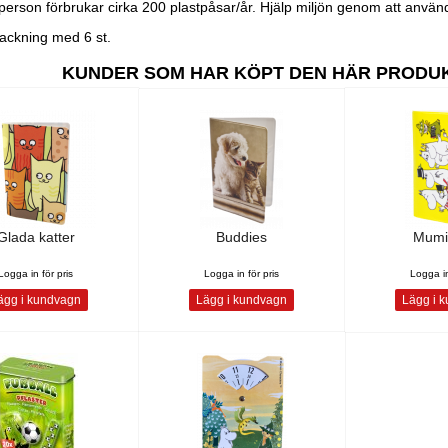
erson förbrukar cirka 200 plastpåsar/år. Hjälp miljön genom att anvä
rpackning med 6 st.
KUNDER SOM HAR KÖPT DEN HÄR PRODU
Glada katter
Buddies
Mumi
Logga in för pris
Logga in för pris
Logga in
gg i kundvagn
Lägg i kundvagn
Lägg i 