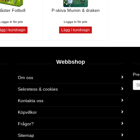
låster Fotboll
P-skiva Mumin & draken
Logga in för pris
Logga in för pris
gg i kundvagn
Lägg i kundvagn
Webbshop
Pre
Om oss
Sekretess & cookies
Kontakta oss
Köpvillkor
Frågor?
Sitemap