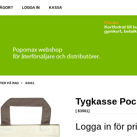
ÅGOR?
LOGGA IN
KASSA
TER PÅ RAD
83061
Tygkasse Pock
[ 83061]
Logga in för pr