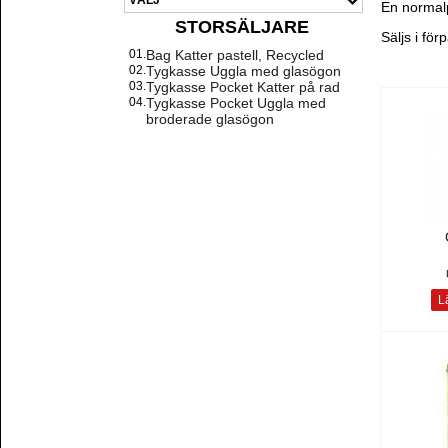
En normalp
STORSÄLJARE
Säljs i fö
01.
Bag Katter pastell, Recycled
02.
Tygkasse Uggla med glasögon
03.
Tygkasse Pocket Katter på rad
04.
Tygkasse Pocket Uggla med
broderade glasögon
Lä