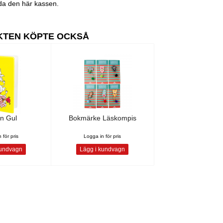
nda den här kassen.
KTEN KÖPTE OCKSÅ
n Gul
Bokmärke Läskompis
 för pris
Logga in för pris
kundvagn
Lägg i kundvagn