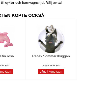
till cyklar och barnvagnshjul.
Välj antal
KTEN KÖPTE OCKSÅ
lfin rosa
Reflex Sommarskuggan
 för pris
Logga in för pris
kundvagn
Lägg i kundvagn