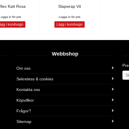
flex Katt Rosa
Slapwrap Vit
Logga in för pris
Logga in för pris
gg i kundvagn
Lägg i kundvagn
Webbshop
Pre
Om oss
Sekretess & cookies
Kontakta oss
Köpvillkor
Frågor?
Sitemap