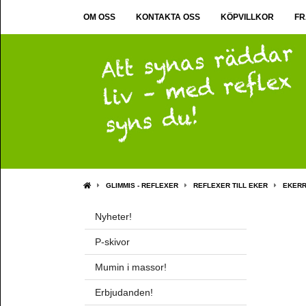
OM OSS
KONTAKTA OSS
KÖPVILLKOR
FR
GLIMMIS - REFLEXER
REFLEXER TILL EKER
EKERR
Nyheter!
P-skivor
Mumin i massor!
Erbjudanden!