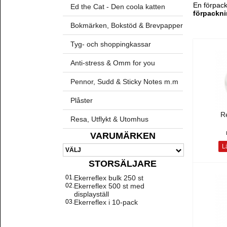
En förpack
Ed the Cat - Den coola katten
förpackni
Bokmärken, Bokstöd & Brevpapper
Tyg- och shoppingkassar
Anti-stress & Omm for you
Pennor, Sudd & Sticky Notes m.m
Plåster
Re
Resa, Utflykt & Utomhus
VARUMÄRKEN
Lä
STORSÄLJARE
01.
Ekerreflex bulk 250 st
02.
Ekerreflex 500 st med
displayställ
03.
Ekerreflex i 10-pack