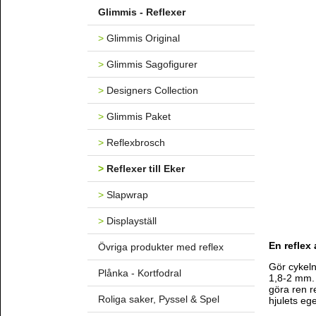
Glimmis - Reflexer
>
Glimmis Original
>
Glimmis Sagofigurer
>
Designers Collection
>
Glimmis Paket
>
Reflexbrosch
>
Reflexer till Eker
>
Slapwrap
>
Displayställ
En reflex 
Övriga produkter med reflex
Gör cykeln
Plånka - Kortfodral
1,8-2 mm. D
göra ren re
Roliga saker, Pyssel & Spel
hjulets ege