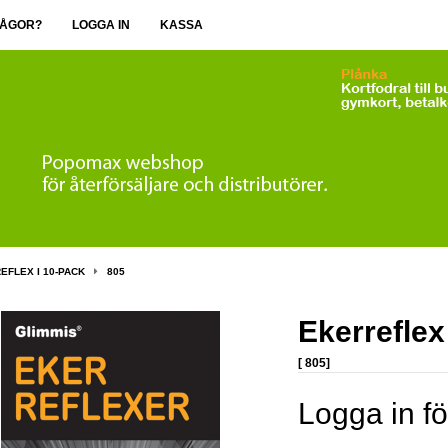
ÅGOR?
LOGGA IN
KASSA
EFLEX I 10-PACK
805
Ekerreflex
[ 805]
Logga in fö